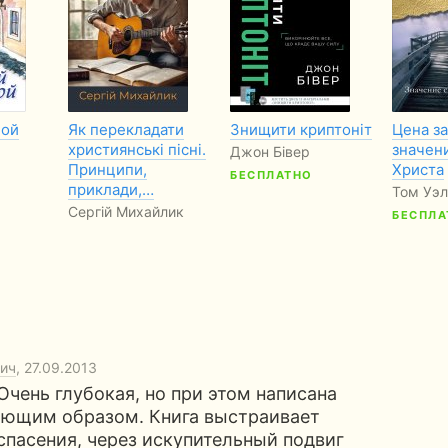
ной
Як перекладати
Знищити криптоніт
Цена за
християнські пісні.
значен
Джон Бівер
Принципи,
Христа
БЕСПЛАТНО
приклади,…
Том Уэл
Сергій Михайлик
БЕСПЛА
ич
, 27.09.2013
Очень глубокая, но при этом написана
ающим образом. Книга выстраивает
спасения, через искупительный подвиг