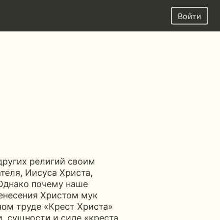
Войти
 других религий своим
ателя, Иисуса Христа,
 Однако почему наше
енесения Христом мук
ном труде «Крест Христа»
, сущности и силе «креста