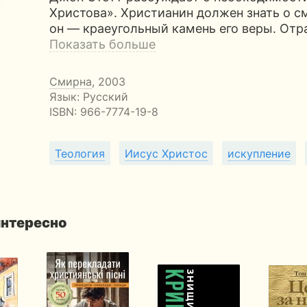
Христова». Христианин должен знать о с
он — краеугольный камень его веры. Отр
Показать больше
Смирна
, 2003
Язык: Русский
ISBN:
966-7774-19-8
Теология
Иисус Христос
искупление
интересно