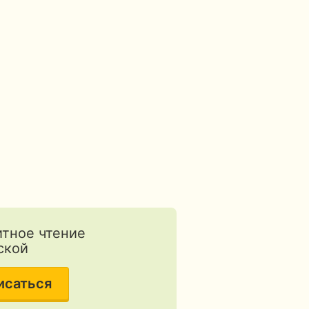
тное чтение
ской
исаться