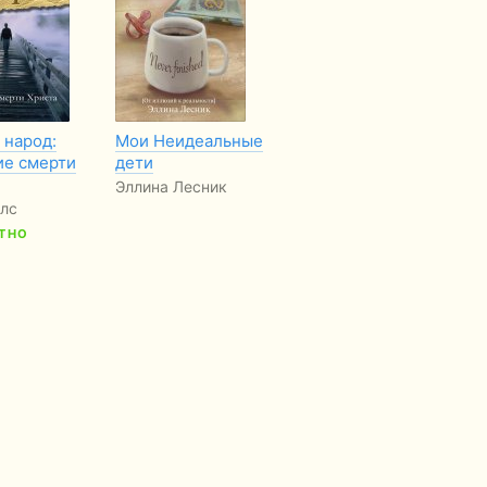
 народ:
Мои Неидеальные
Следы на снегу
7 
ие смерти
дети
ві
Патрисия Сент-
Бу
Эллина Лесник
Джон
лс
Де
ТНО