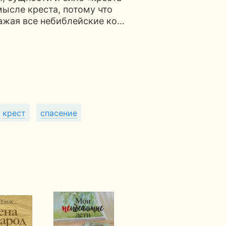
мысле креста, потому что
ажая все небиблейские ко…
крест
спасение