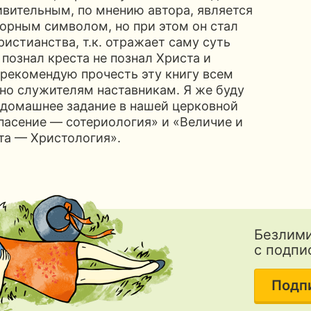
ивительным, по мнению автора, является
зорным символом, но при этом он стал
истианства, т.к. отражает саму суть
 познал креста не познал Христа и
 рекомендую прочесть эту книгу всем
но служителям наставникам. Я же буду
к домашнее задание в нашей церковной
пасение — сотериология» и «Величие и
та — Христология».
Безлими
с подпи
Подп