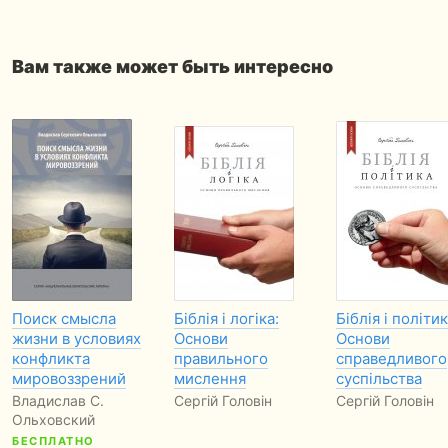
Вам также может быть интересно
Поиск смысла
Біблія і логіка:
Біблія і політик
жизни в условиях
Основи
Основи
конфликта
правильного
справедливого
мировоззрений
мислення
суспільства
Владислав С.
Сергій Головін
Сергій Головін
Ольховский
БЕСПЛАТНО