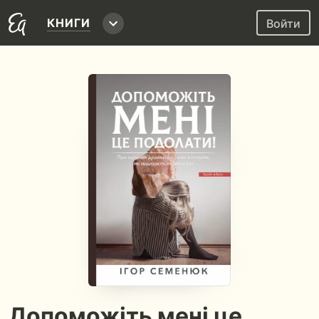
КНИГИ
Войти
Допоможіть мені це