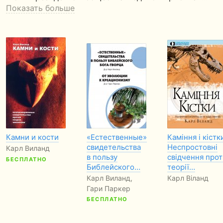
Показать больше
Камни и кости
«Естественные»
Каміння і кістк
свидетельства
Неспростовні
Карл Виланд
в пользу
свідчення прот
БЕСПЛАТНО
Библейского…
теорії…
Карл Виланд,
Карл Віланд
Гари Паркер
БЕСПЛАТНО