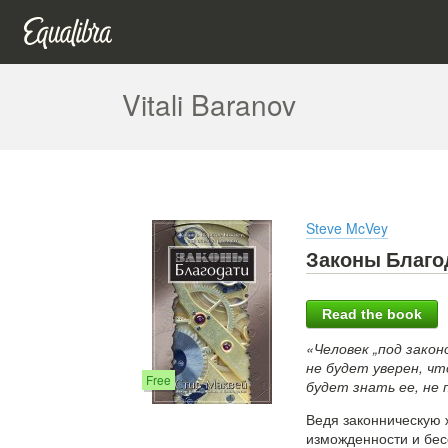
Vitali Baranov
Steve McVey
Законы Благо
Read the book
«Человек „под закон
не будет уверен, чт
Free
будет знать ее, не
Ведя законническую 
изможденности и бесс