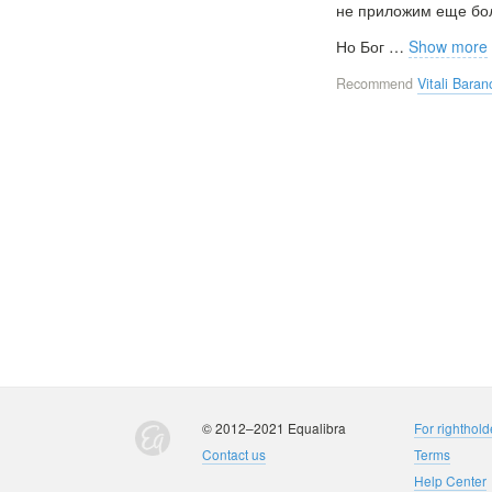
не приложим еще бол
Но Бог
…
Show more
Recommend
Vitali Baran
© 2012–2021 Equalibra
For righthold
Contact us
Terms
Help Center