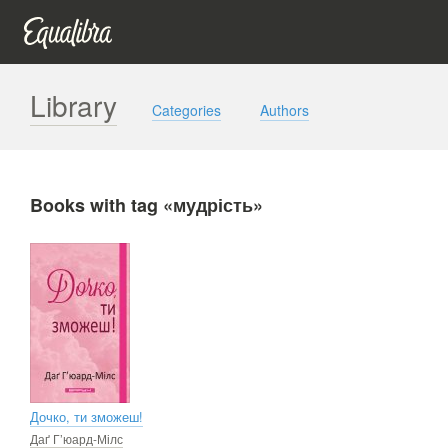
Library
Categories
Authors
Books with tag «мудрість»
Дочко, ти зможеш!
Даґ Г’юард-Мілс