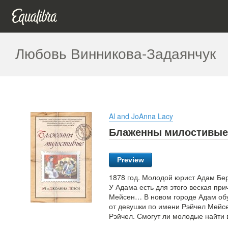
Любовь Винникова-Задаянчук
Al and JoAnna Lacy
Блаженны милостивые
Preview
1878 год. Молодой юрист Адам Бер
У Адама есть для этого веская при
Мейсен… В новом городе Адам обу
от девушки по имени Рэйчел Мейсе
Рэйчел. Смогут ли молодые найти