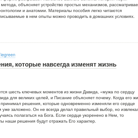
 метода, объясняет устройство простых механизмов, рассматривае
еонтологии и анатомии. Материалы пособия легко читаются
описываемые в нем опыты можно проводить в домашних условиях.
Tiegreen
ния, которые навсегда изменят жизнь
ется шесть ключевых моментов из жизни Давида, «мужа по сердцу
вида для великих целей, и Писание объясняет почему. Когда его ж
 принимал решения, которые одновременно изменяли его сердце
м уже заложено. Он не всегда делал правильный выбор, но извлека
учаясь полагаться на Бога. Если сердце укоренено в Нем, то
ты наши решения будут отражать Его характер.