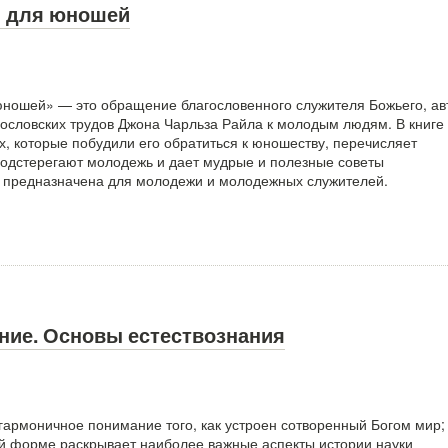
 для юношей
ношей» — это обращение благословенного служителя Божьего, ав
гословских трудов Джона Чарльза Райла к молодым людям. В книге
х, которые побудили его обратиться к юношеству, перечисляет
подстерегают молодежь и дает мудрые и полезные советы
а предназначена для молодежи и молодежных служителей.
ние. Основы естествознания
армоничное понимание того, как устроен сотворенный Богом мир;
ной форме раскрывает наиболее важные аспекты истории науки