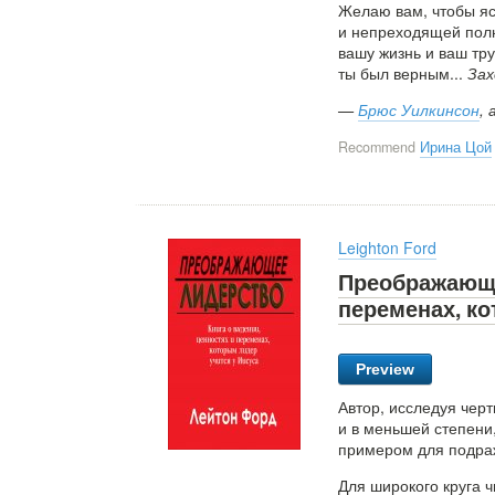
Желаю вам, чтобы яс
и непреходящей полн
вашу жизнь и ваш тр
ты был верным...
Зах
—
Брюс Уилкинсон
, 
Recommend
Ирина Цой
Leighton Ford
Преображающее
переменах, ко
Preview
Автор, исследуя черт
и в меньшей степен
примером для подра
Для широкого круга ч