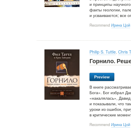
и принципы научного
факты геологии, пал
и усваиваются; все 
Recommend
Ирина Цой
Philip S. Tuttle
,
Chris 
Горнило. Реше
Preview
В книге рассматрива
Бога». Бог избрал Да
«накалялась», Давид
и показывали, что та
уроки из ошибок, при
в критические момен
Recommend
Ирина Цой