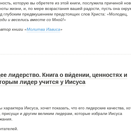
ность, которую вы обретете из этой книги, послужила причиной но
оты жизни, и, по мере возрастания вашей радости, пусть она окру
уд глубоким предвкушением предстоящих слов Христа: «Молодец,
оди и веселись вместе со Мной!
»
автор книги «
Молитва Иависа
»
 лидерство. Книга о ви́дении, ценностях и
торым лидер учится у Иисуса
ы характера Иисуса, хочет показать, что его лидерские качества, хо
и, присущи и другим великим лидерам, которые избрали Иисуса
жания.
итателей.