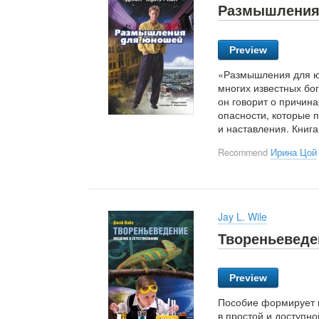
Размышления
Preview
«Размышления для ю
многих известных бо
он говорит о причина
опасности, которые 
и наставления. Книг
Recommend
Ирина Цой
Jay L. Wile
Твореньеведе
Preview
Пособие формирует г
в простой и доступ