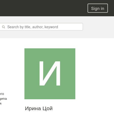
Sign in
его
ципа
я
Ирина Цой