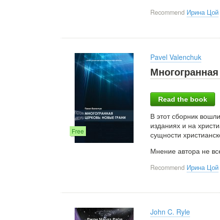
Recommend
Ирина Цой
Pavel Valenchuk
Многогранная
Read the book
В этот сборник вошл
изданиях и на христи
Free
сущности христианск
Мнение автора не вс
Recommend
Ирина Цой
John C. Ryle