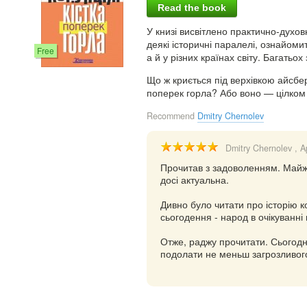
Read the book
У книзі висвітлено практично-духов
деякі історичні паралелі, ознайоми
Free
а й у різних країнах світу. Багатьох
Що ж криється під верхівкою айсбе
поперек горла? Або воно — цілком
Recommend
Dmitry Chernolev
Dmitry Chernolev
, A
Прочитав з задоволенням. Майже
досі актуальна.
Дивно було читати про історію к
сьогодення - народ в очікуванні 
Отже, раджу прочитати. Сьогодні
подолати не меньш загрозливого