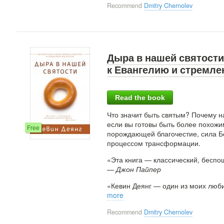
Recommend
Dmitry Chernolev
Дыра в нашей святости
к Евангелию и стремле
Read the book
Что значит быть святым? Почему на
если вы готовы быть более похожим
Free
порождающей благочестие, сила Бо
процессом трансформации.
«Эта книга — классический, бесп
— Джон Пайпер
«Кевин Деянг — один из моих люби
more
Recommend
Dmitry Chernolev