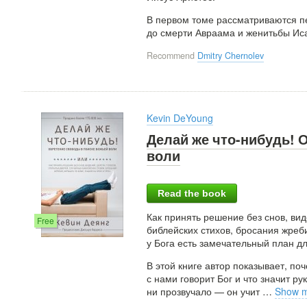
В первом томе рассматриваются пе
до смерти Авраама и женитьбы Иса
Recommend
Dmitry Chernolev
Kevin DeYoung
Делай же что-нибудь! 
воли
Read the book
Как принять решение без снов, вид
Free
библейских стихов, бросания жреби
у Бога есть замечательный план дл
В этой книге автор показывает, п
с нами говорит Бог и что значит р
ни прозвучало — он учит
…
Show 