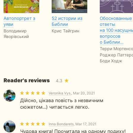
Автопортрет з
52 истории из
Обоснованные
уяви
Библии
ответы
на 100 насущн
Володимир
Крис Тайгрин
вопросов
Яворівський
о Библии…
Терри Мортенсо
Роджер Паттерс
Боди Ходж
...
Reader's reviews
4.3
Veronika Vys.
, Mar 20, 2021
Дійсно, цікава повість з незвичним
сюжетом...) читається легко.
Inna Bondarets
, Mar 17, 2021
Чудова книга! Прочитала на одному подиху!