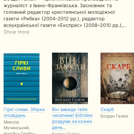
журналіст з Івано-Франківська. Засновник та
головний редактор християнської молодіжної
газети «Рибка» (2004–2012 рр.), редактор
всеукраїнської газети «Експрес» (2008–2010 рр.),…
Show more
Гіркі сливи. Збірка
Він завжди тебе
Скарб
оповідань
чекатиме! Біблійні
Богдан Галюк
роздуми на кожен
Микола
день…
Мучинський,
Надійка Гербіш,
Богдан Галюк