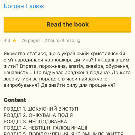
Богдан Галюк
Read the book
4.3
70 pages
2 hours of reading
Як могло статися, що в українській християнській
сім’ї народилася чорношкіра дитина? І як далі з цим
жити? Втрата, порожнеча, апатія, зневіра, обурення,
ненависть… Що відчуває зраджена людина? До кого
звернутися за порадою в часи найважчого
випробування? Де знайти силу для прощення?
Content
РОЗДІЛ 1. ШОКУЮЧИЙ ВИСТУП
РОЗДІЛ 2. ОЧІКУВАНА ПОДІЯ
РОЗДІЛ 3. НЕСПОДІВАНКА
РОЗДІЛ 4. НЕВТІШНІ ГАЛЮЦИНАЦІЇ
РОЗДІЛ 5. ПОВІДОМЛЕННЯ, ЯКЕ ЗМІНИЛО ЖИТТЯ …