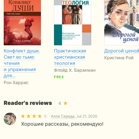
Конфликт души.
Практическая
Дорогой цено
Свет во тьме:
христианская
Кристина Рой
чтения
теология
и упражнения
Флойд Х. Баракман
для…
FREE
Рон Харрис
Reader's reviews
4
Алла Середа
, Jul 21, 2020
Хорошие рассказы, рекомендую!