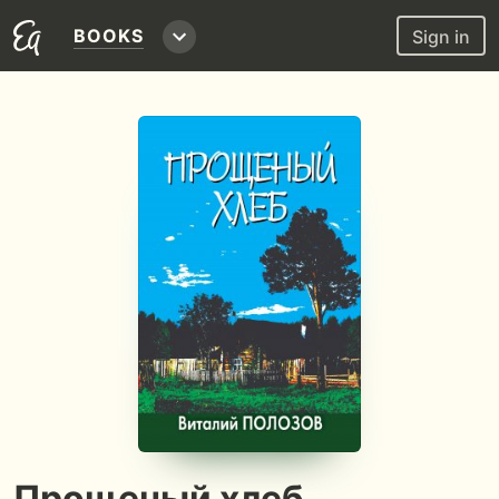
BOOKS
Sign in
Прощеный хлеб