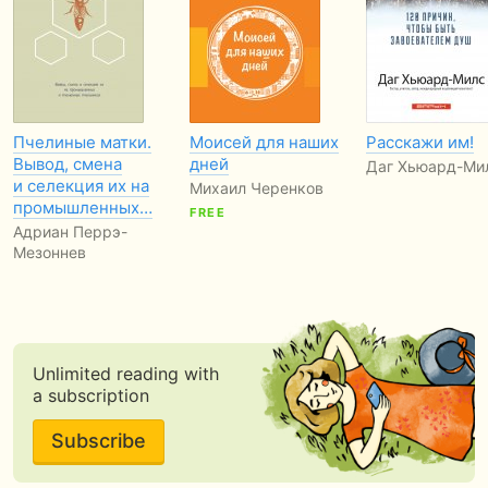
Пчелиные матки.
Моисей для наших
Расскажи им!
Вывод, смена
дней
Даг Хьюард-Ми
и селекция их на
Михаил Черенков
промышленных…
FREE
Адриан Перрэ-
Мезоннев
Unlimited reading with
a subscription
Subscribe