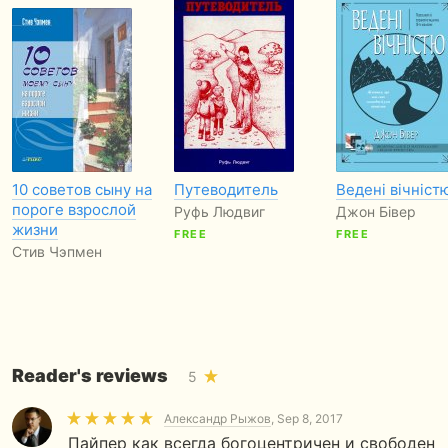
10 советов сыну на
Путеводитель
Ведені вічніст
пороге взрослой
Руфь Людвиг
Джон Бівер
жизни
FREE
FREE
Стив Чэпмен
Reader's reviews
5
Александр Рыжов
, Sep 8, 2017
Пайпер как всегда богоцентричен и свободен