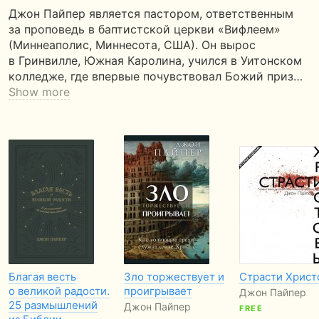
Джон Пайпер является пастором, ответственным
за проповедь в баптистской церкви «Вифлеем»
(Миннеаполис, Миннесота, США). Он вырос
в Гринвилле, Южная Каролина, учился в Уитонском
колледже, где впервые почувствовал Божий приз…
Show more
Благая весть
Зло торжествует и
Страсти Христ
о великой радости.
проигрывает
Джон Пайпер
25 размышлений
Джон Пайпер
FREE