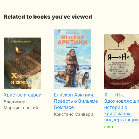
Related to books you've viewed
Христос и евреи
Епископ Арктики.
Я — «Н».
Повесть о Вильяме
Вдохновляющ
Владимир
Бомпасе
истории о
Марцинковский
христианах,
Констанс Сэйвари
подвергающих
FREE