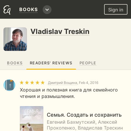
BOOKS
Sign in
Vladislav Treskin
BOOKS
READERS' REVIEWS
PEOPLE
Дмитрий Вощина
, Feb 4, 2016
Хорошая и полезная книга для семейного
чтения и размышления.
Семья. Создать и сохранить
Евгений Бахмутский, Алексей
Прокопенко, Владислав Трескин