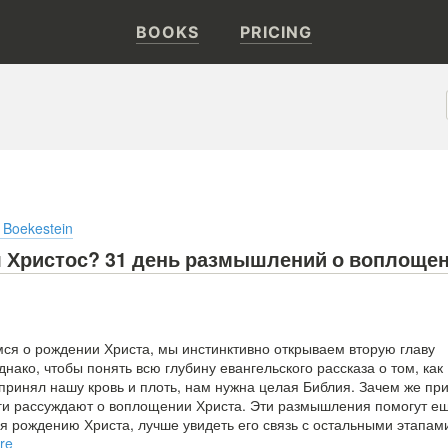
BOOKS
PRICING
m Boekestein
 Христос? 31 день размышлений о воплоще
ся о рождении Христа, мы инстинктивно открываем вторую главу
днако, чтобы понять всю глубину евангельского рассказа о том, как
принял нашу кровь и плоть, нам нужна целая Библия. Зачем же пр
ги рассуждают о воплощении Христа. Эти размышления помогут е
я рождению Христа, лучше увидеть его связь с остальными этапам
re