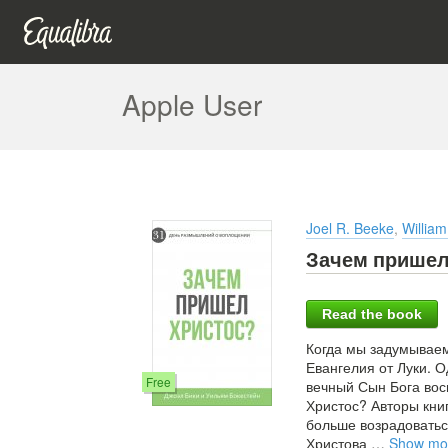
Apple User
Joel R. Beeke
,
Willia
Зачем пришел
Read the book
Когда мы задумываем
Евангелия от Луки. О
Free
вечный Сын Бога вос
Христос? Авторы кни
больше возрадоватьс
Христова
…
Show mo