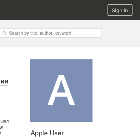
Sign in
нии
ишел
ще
Apple User
и