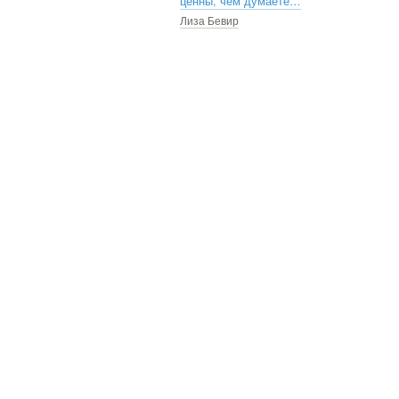
ценны, чем думаете…
Лиза Бевир