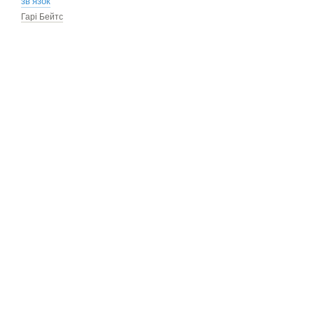
зв’язок
Гарі Бейтс