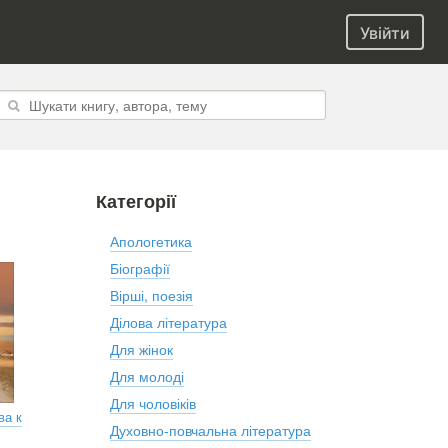
Увійти
Категорії
Апологетика
Біографії
Вірші, поезія
Ділова література
Для жінок
Для молоді
Для чоловіків
ва к
Духовно-повчальна література