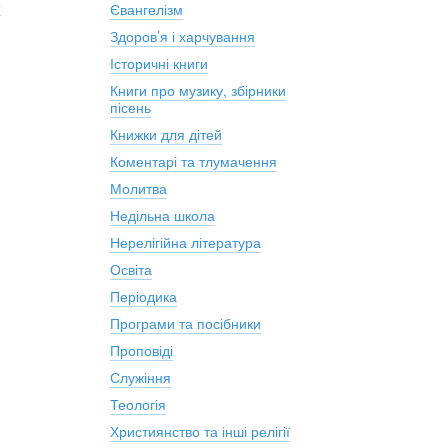
т
Євангелізм
Здоров’я і харчування
Історичні книги
Книги про музику, збірники
пісень
Книжки для дітей
Коментарі та тлумачення
Молитва
Недільна школа
Нерелігійна література
Освіта
Періодика
Програми та посібники
Проповіді
Служіння
Теологія
Християнство та інші релігії