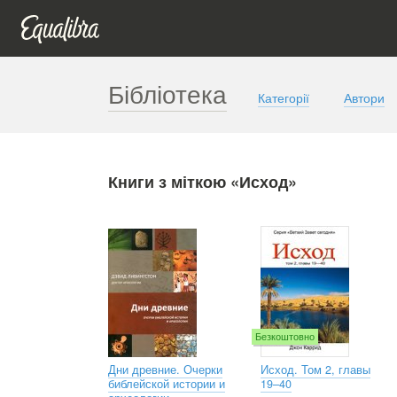
Бібліотека
Категорії
Автори
Книги з міткою «Исход»
Безкоштовно
Дни древние. Очерки
Исход. Том 2, главы
библейской истории и
19–40