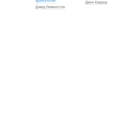
археологии
Джон Каррид
Дэвид Ливингстон