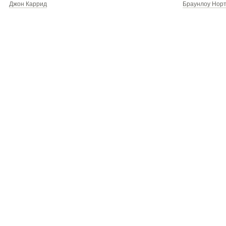
Джон Каррид
Браунлоу Нор