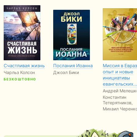
Счастливая жизнь
Послания Иоанна
Миссия в Евраз
опыт и новые
Чарльз Колсон
Джоэл Бики
инициативы
БЕЗКОШТОВНО
евангельских…
Андрей Мелешк
Константин
Тетерятников,
Михаил Черенк
БЕЗКОШТОВНО