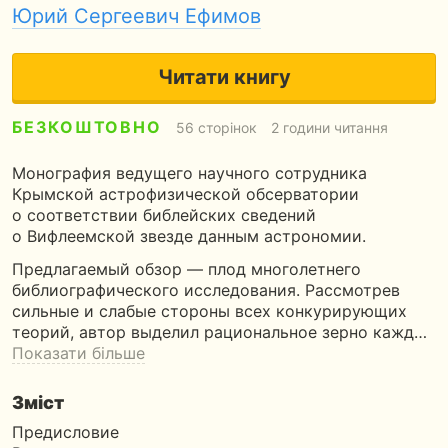
Юрий Сергеевич Ефимов
Читати книгу
БЕЗКОШТОВНО
56 сторінок
2 години читання
Монография ведущего научного сотрудника
Крымской астрофизической обсерватории
о соответствии библейских сведений
о Вифлеемской звезде данным астрономии.
Предлагаемый обзор — плод многолетнего
библиографического исследования. Рассмотрев
сильные и слабые стороны всех конкурирующих
теорий, автор выделил рациональное зерно кажд…
Показати більше
Зміст
Предисловие