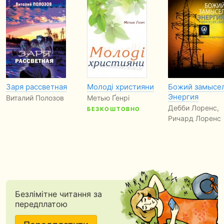
Заря рассветная
Молоді християни
Божий замысел
Энергия
Виталий Полозов
Метью Ґенрі
Дебби Лоренс,
БЕЗКОШТОВНО
Ричард Лоренс
Безлімітне читання за
передплатою