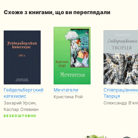
Схоже з книгами, що ви переглядали
Гейдельбергский
Мечтатели
Співпрацівник
катехизис
Творця
Кристина Рой
Захарий Урсин,
Олександр В’ял
Каспар Олевиан
БЕЗКОШТОВНО