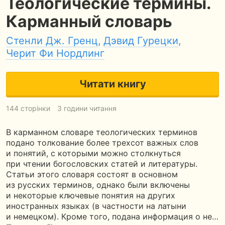
Теологические термины.
Карманный словарь
Стенли Дж. Гренц
,
Дэвид Гурецки
,
Черит Фи Нордлинг
Читати книгу
144 сторінки
3 години читання
В карманном словаре теологических терминов
подано толкование более трехсот важных слов
и понятий, с которыми можно столкнуться
при чтении богословских статей и литературы.
Статьи этого словаря состоят в основном
из русских терминов, однако были включены
и некоторые ключевые понятия на других
иностранных языках (в частности на латыни
и немецком). Кроме того, подана информация о не…