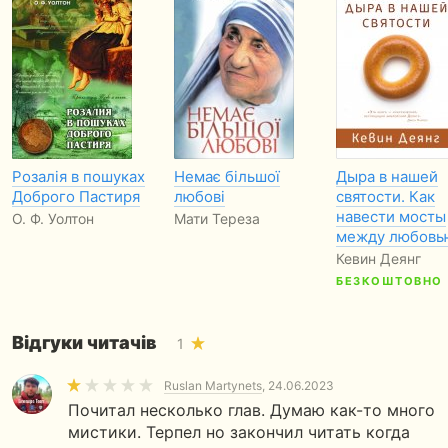
Розалiя в пошуках
Немає більшої
Дыра в нашей
Доброго Пастиря
любові
святости. Как
навести мосты
О. Ф. Уолтон
Мати Тереза
между любов
Кевин Деянг
БЕЗКОШТОВНО
Відгуки читачів
1
Ruslan Martynets
, 24.06.2023
Почитал несколько глав. Думаю как-то много
мистики. Терпел но закончил читать когда