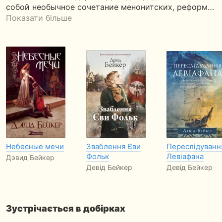
собой необычное сочетание менонитских, реформ…
Показати більше
Небесные мечи
Зваблення Єви
Переслідуванн
Фольк
Левіафана
Дэвид Бейкер
Девід Бейкер
Девід Бейкер
Зустрічається в добірках