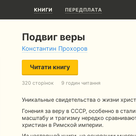
КНИГИ
ПЕРЕДПЛАТА
Подвиг веры
Константин Прохоров
Читати книгу
320 сторінок
9 годин читання
Уникальные свидетельства о жизни христ
Гонения за веру в СССР, особенно в стал
масштабу и трагизму нередко сравниваю
христиан в Римской империи.
Из настоящей книги, на основании много