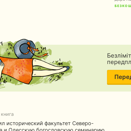
БЕЗКО
Безлімі
передп
Пере
 книга
ил исторический факультет Северо-
та и Одесскую богословскую семинарию