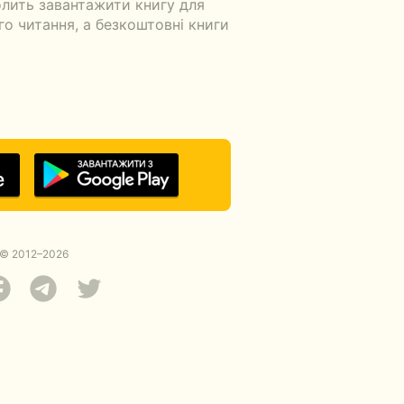
олить завантажити книгу для
ого читання, а безкоштовні книги
© 2012–2026