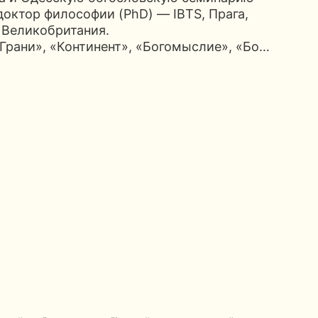
доктор философии (PhD) — IBTS, Прага,
, Великобритания.
Грани», «Континент», «Богомыслие», «Бо…