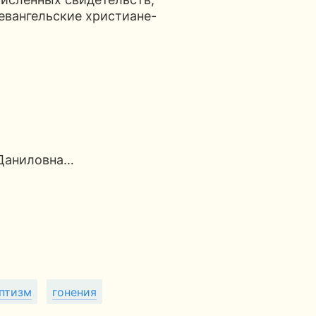
 евангельские христиане-
Даниловна…
птизм
гонения