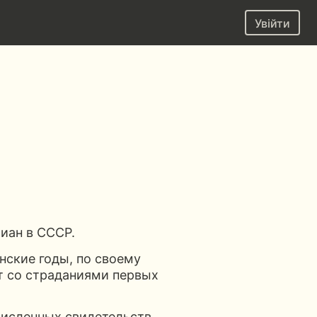
Увійти
иан в СССР.
инские годы, по своему
т со страданиями первых
численных свидетельств,