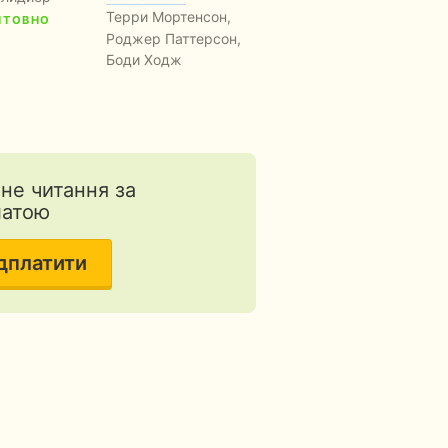
Терри Мортенсон,
ШТОВНО
Роджер Паттерсон,
Боди Ходж
...
тне читання за
латою
дплатити