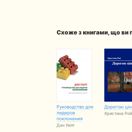
Схоже з книгами, що ви
Руководство для
Дорогою ці
лидеров
Христина Рой
поклонения
Дэн Уилт