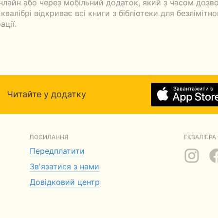
лайн або через мобільний додаток, який з часом дозв
валібрі відкриває всі книги з бібліотеки для безлімітн
ації.
Читайте у додатку
ПОСИЛАННЯ
ЕКВАЛІБРА 
Передплатити
Зв'язатися з нами
Довідковий центр