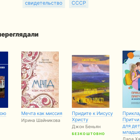
свидетельство
СССР
 переглядали
ною
Мечта как миссия
Придите к Иисусу
Прикла
Христу
Притчи.
Ирина Шайникова
для де
Джон Беньян
младш
БЕЗКОШТОВНО
Дара Х