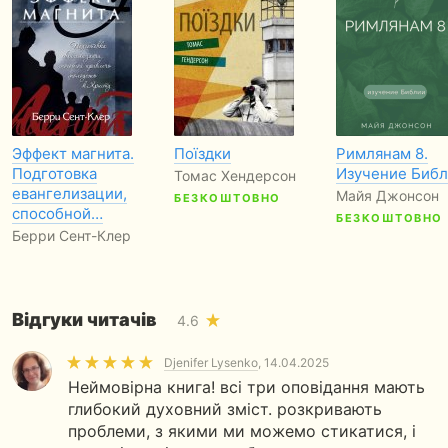
Эффект магнита.
Поїздки
Римлянам 8.
Подготовка
Изучение Биб
Томас Хендерсон
евангелизации,
Майя Джонсон
БЕЗКОШТОВНО
способной…
БЕЗКОШТОВНО
Берри Сент-Клер
Відгуки читачів
4.6
Djenifer Lysenko
, 14.04.2025
Неймовірна книга! всі три оповідання мають
глибокий духовний зміст. розкривають
проблеми, з якими ми можемо стикатися, і