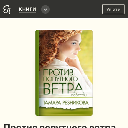
КНИГИ
Увійти
Против попутного ветра