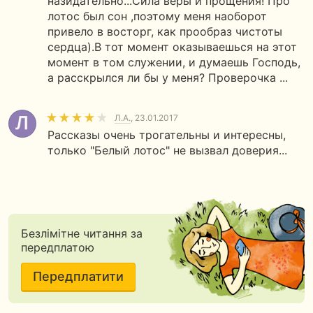
назидательно...Сила веры и прощения! Про
лотос был сон ,поэтому меня наоборот
привело в восторг, как прообраз чистоты
сердца).В тот момент оказываешься на этот
момент в том служении, и думаешь Господь,
а расскрылся ли бы у меня? Проверочка ...
Л.А.
, 23.01.2017
Рассказы очень трогательны и интересны,
только "Белый лотос" не вызвал доверия...
Безлімітне читання за
передплатою
Передплатити