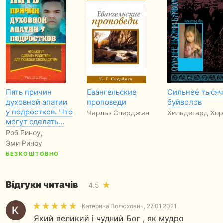
Пять причин
Евангельские
Сильнее тыся
духовной апатии
проповеди
буйволов
у подростков. Что
Чарльз Сперджен
Хильдегард Хор
могут сделать…
Роб Риноу,
Эми Риноу
БЕЗКОШТОВНО
Відгуки читачів
4.5
Катерина Полюхович
, 27.01.2021
Який великий і чудний Бог , як мудро