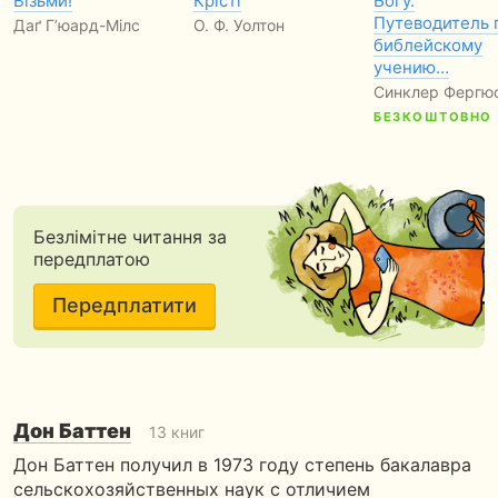
Візьми!
Крісті
Богу.
Путеводитель 
Даґ Г’юард-Мілс
О. Ф. Уолтон
библейскому
учению…
Синклер Фергю
БЕЗКОШТОВНО
Безлімітне читання за
передплатою
Передплатити
Дон Баттен
13 книг
Дон Баттен получил в 1973 году степень бакалавра
сельскохозяйственных наук с отличием