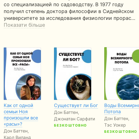
со специализацией по садоводству. В 1977 году
получил степень доктора философии в Сиднейском
университете за исследования физиологии прорас…
Показати більше
Как от одной
Существует ли Бог
Воды Всемирн
семьи Ноя
Потопа
Дон Баттен,
произошли все
Дон Баттен,
Джонатан Сарфати
«расы»?
Тэс Уокер
БЕЗКОШТОВНО
Дон Баттен,
БЕЗКОШТОВНО
Карл Виланд