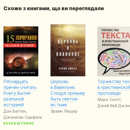
Схоже з книгами, що ви переглядали
Пятнадцать
Церковь
Торжество тек
причин считать
в Вавилоне.
в христианско
Книгу Бытия
Следуя призыву
проповеди
реальной
быть светом
Марк Скотт,
историей
во тьме
Джей Кей Джон
Дон Баттен,
Эрвин Люцер
Джонатан Сарфати
БЕЗКОШТОВНО