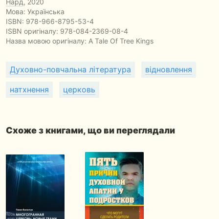
ІІІ
Нард
, 2020
ІV
Мова: Українська
V
ISBN:
978-966-8795-53-4
VI
ISBN оригіналу: 978-084-2369-08-4
VII
Назва мовою оригіналу:
A Tale Of Tree Kings
VIII
IX
Духовно-повчальна література
відновлення
Х
ХІ
натхнення
церковь
ХІІ
ХІІІ
XIV
XV
Схоже з книгами, що ви переглядали
ХVI
XVII
XVIII
Частина ДРУГА
XIX
ХХ
ХХІ
ХХІІ
ХХІІІ