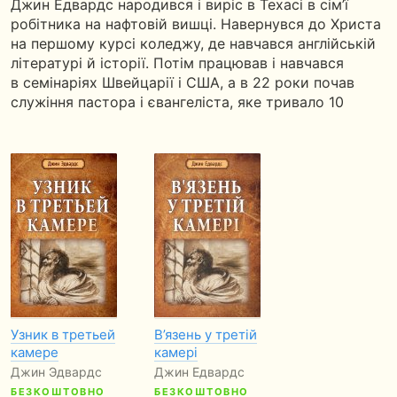
Джин Едвардс народився і виріс в Техасі в сім’ї
робітника на нафтовій вишці. Навернувся до Христа
на першому курсі коледжу, де навчався англійській
літературі й історії. Потім працював і навчався
Чий вулик кращий?
в семінаріях Швейцарії і США, а в 22 роки почав
Олена Мікула
служіння пастора і євангеліста, яке тривало 10
років. В даний час проводить конференції,
присвячені глибині християнського життя
в контексті практичного церковного досвіду.
Власть в церкви
Путь домой
Виталий Петренко
Линдси Досс
Узник в третьей
В’язень у третій
камере
камері
Джин Эдвардс
Джин Едвардс
БЕЗКОШТОВНО
БЕЗКОШТОВНО