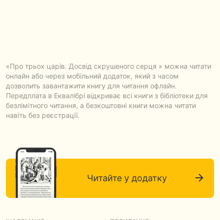
«Про трьох царів. Досвід скрушеного серця » можна читати
онлайн або через мобільний додаток, який з часом
Хроники
дозволить завантажити книгу для читання офлайн.
необъявленной
Передплата в Еквалібрі відкриває всі книги з бібліотеки для
войны. Война.
безлімітного читання, а безкоштовні книги можна читати
Украина. 2014
Про трьох царів.
навіть без реєстрації.
Елисей Пронин
Досвід скрушеного
БЕЗКОШТОВНО
серця
Джин Едвардс
БЕЗКОШТОВНО
Читайте у додатку