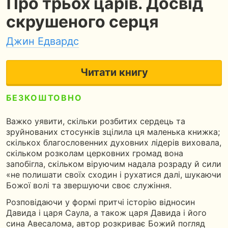
Про трьох царів. Досвід
скрушеного серця
Джин Едвардс
Читати книгу
БЕЗКОШТОВНО
5
50 сторінок
1 година читання
Важко уявити, скільки розбитих сердець та
зруйнованих стосунків зцілила ця маленька книжка;
скількох благословенних духовних лідерів виховала,
скільком розколам церковних громад вона
запобігла, скільком віруючим надала розраду й сили
«не полишати своїх сходин і рухатися далі, шукаючи
Божої волі та звершуючи своє служіння.
Розповідаючи у формі притчі історію відносин
Давида і царя Саула, а також царя Давида і його
сина Авесалома, автор розкриває Божий погляд