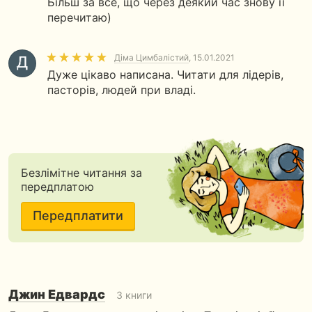
Більш за все, що через деякий час знову її
в городе
Бун Синг По
перечитаю)
Евгений Бахмутский
Діма Цимбалістий
, 15.01.2021
Дуже цікаво написана. Читати для лідерів,
пасторів, людей при владі.
Безлімітне читання за
передплатою
Поделиться
Счастливые люди
истиной
Кристина Рой
Передплатити
с ближним
Дэвид Фауст
БЕЗКОШТОВНО
Джин Едвардс
3 книги