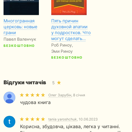
ХХIV
XXV
XXVI
Многогранная
Пять причин
ХХVII
церковь: новые
духовной апатии
ПУТІВНИК ДЛЯ ОБГОВОРЕННЯ КНИГИ
грани
у подростков. Что
Про книгу
могут сделать…
Павел Валенчук
Про автора
Роб Риноу,
БЕЗКОШТОВНО
Про видавця
Эми Риноу
Копірайт та права
БЕЗКОШТОВНО
Відгуки читачів
5
Олег Зарубін
, 8 січня
чудова книга
tania yaroshchuk
, 10.06.2023
Ключи от Царствия
Faithbook:
Корисна, збудовча, цікава, легка у читанні.
Небесного
Евангелие