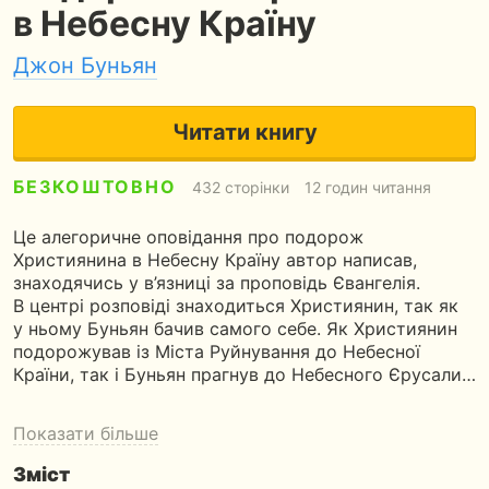
в Небесну Країну
Джон Буньян
Читати книгу
БЕЗКОШТОВНО
432 сторінки
12 годин читання
Це алегоричне оповідання про подорож
Християнина в Небесну Країну автор написав,
знаходячись у в’язниці за проповідь Євангелія.
В центрі розповіді знаходиться Християнин, так як
у ньому Буньян бачив самого себе. Як Християнин
подорожував із Міста Руйнування до Небесної
Країни, так і Буньян прагнув до Небесного Єрусали…
Показати більше
Зміст