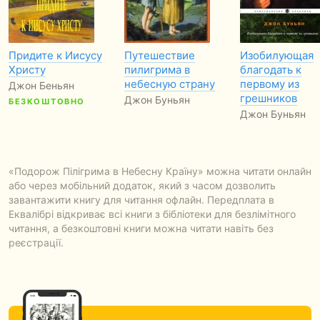
Придите к Иисусу
Путешествие
Изобилующая
Христу
пилигрима в
благодать к
небесную страну
первому из
Джон Беньян
грешников
Джон Буньян
БЕЗКОШТОВНО
Джон Буньян
«Подорож Пілігрима в Небесну Країну» можна читати онлайн
або через мобільний додаток, який з часом дозволить
завантажити книгу для читання офлайн. Передплата в
Еквалібрі відкриває всі книги з бібліотеки для безлімітного
читання, а безкоштовні книги можна читати навіть без
реєстрації.