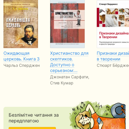
Ожидающая
Христианство для
Признаки дизаи
церковь. Книга 3
скептиков.
в творении
Доступно о
Чарльз Сперджен
Стюарт Бёрдже
серьезном:…
Джонатан Сарфати,
Стив Кумар
Безлімітне читання за
передплатою