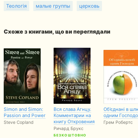
Теологія
малые группы
церковь
Схоже з книгами, що ви переглядали
Simon and Simon:
Вся слава Агнцу.
Об’єднані в шл
Passion and Power
Комментарии на
одним Господ
книгу Откровения
Steve Copland
Грем Робертс
Ричард Брукс
БЕЗКОШТОВНО