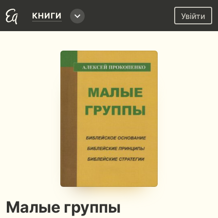
КНИГИ
Увійти
Малые группы