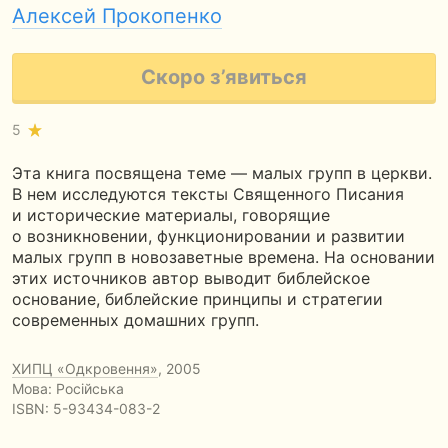
Алексей Прокопенко
Скоро з’явиться
5
Эта книга посвящена теме — малых групп в церкви.
В нем исследуются тексты Священного Писания
и исторические материалы, говорящие
о возникновении, функционировании и развитии
малых групп в новозаветные времена. На основании
этих источников автор выводит библейское
основание, библейские принципы и стратегии
современных домашних групп.
ХИПЦ «Одкровення»
, 2005
Мова: Російська
ISBN:
5-93434-083-2