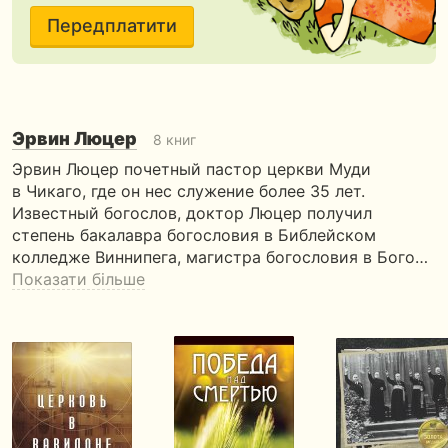
Передплатити
Эрвин Люцер
8 книг
Эрвин Люцер почетный пастор церкви Муди
в Чикаго, где он нес служение более 35 лет.
Известный богослов, доктор Люцер получил
степень бакалавра богословия в Библейском
колледже Виннипега, магистра богословия в Бого…
Показати більше