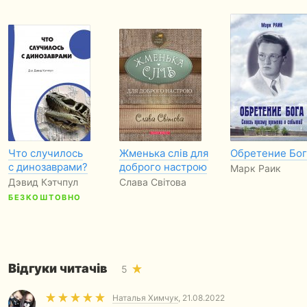
Что случилось
Жменька слів для
Обретение Бог
с динозаврами?
доброго настрою
Марк Раик
Дэвид Кэтчпул
Слава Світова
БЕЗКОШТОВНО
Відгуки читачів
5
Наталья Химчук
, 21.08.2022