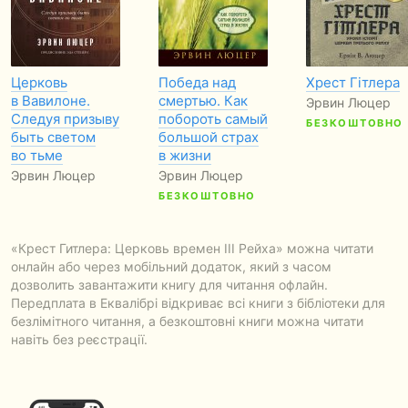
Церковь
Победа над
Хрест Гітлера
в Вавилоне.
смертью. Как
Эрвин Люцер
Следуя призыву
побороть самый
БЕЗКОШТОВНО
быть светом
большой страх
во тьме
в жизни
Эрвин Люцер
Эрвин Люцер
БЕЗКОШТОВНО
«Крест Гитлера: Церковь времен III Рейха» можна читати
онлайн або через мобільний додаток, який з часом
дозволить завантажити книгу для читання офлайн.
Передплата в Еквалібрі відкриває всі книги з бібліотеки для
безлімітного читання, а безкоштовні книги можна читати
навіть без реєстрації.