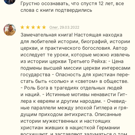
Грустно осознавать, что спустя 12 лет, все
слова с книги подтвердились
Олег
, 29.03.2022
Замечательная книга! Настоящая находка
для любителей истории, биографий, истории
церкви, и практического богословия. Автор
исследует те уроки, которые можно извлечь
из истории церкви Третьего Рейха: - Цена
под­ме­ны выс­шей мис­сии церк­ви ин­те­ре­са­ми
го­су­дар­ства - Опас­ность для хри­сти­ан пе­ре­
стать быть «солью» и «све­том» в об­ще­стве.
- Роль Бога в тра­ге­ди­ях от­дель­ных людей
и наций. - Ис­тин­ные мо­ти­вы нена­ви­сти Гит­
ле­ра к ев­ре­ям и дру­гим на­ро­дам. - Оче­вид­
ные па­рал­ле­ли между эпо­хой Гит­ле­ра и гря­
ду­щим при­хо­дом ан­ти­хри­ста. Описанные
истории мужественных и настоящих
христиан живших в нацисткой Германии
восхищают, и заставляют задуматься о том,