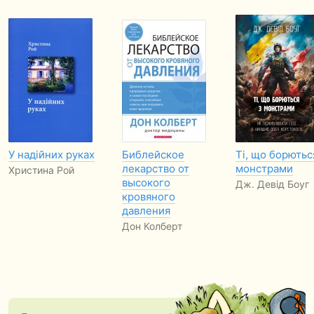
У надійних руках
Библейское
Ті, що борютьс
лекарство от
монстрами
Христина Рой
высокого
Дж. Девід Боуг
кровяного
давления
Дон Колберт