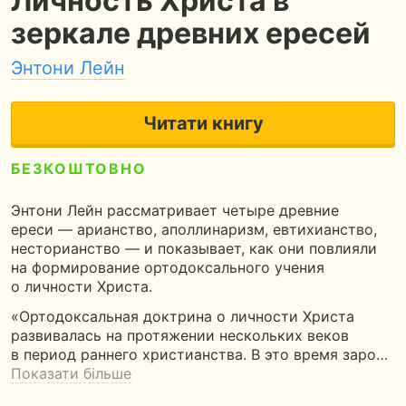
Личность Христа в
зеркале древних ересей
Энтони Лейн
Читати книгу
БЕЗКОШТОВНО
5
56 сторінок
1 година читання
Энтони Лейн рассматривает четыре древние
ереси — арианство, аполлинаризм, евтихианство,
несторианство — и показывает, как они повлияли
на формирование ортодоксального учения
о личности Христа.
«Ортодоксальная доктрина о личности Христа
развивалась на протяжении нескольких веков
в период раннего христианства. В это время заро…
Показати більше