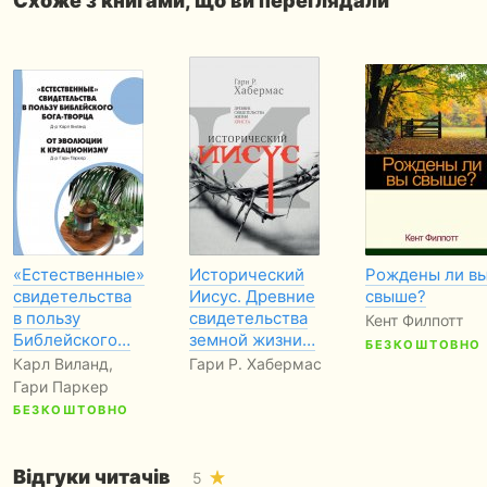
Схоже з книгами, що ви переглядали
«Естественные»
Исторический
Рождены ли в
свидетельства
Иисус. Древние
свыше?
в пользу
свидетельства
Кент Филпотт
Библейского…
земной жизни…
БЕЗКОШТОВНО
Карл Виланд,
Гари Р. Хабермас
Гари Паркер
БЕЗКОШТОВНО
Відгуки читачів
5