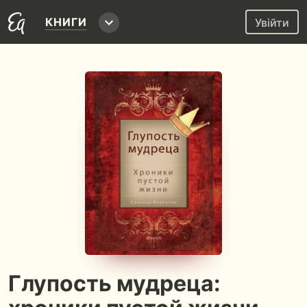
КНИГИ
Увійти
Глупость мудреца: