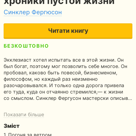
хроники пустой жизни
Синклер Фергюсон
Читати книгу
БЕЗКОШТОВНО
5
70 сторінок
2 години читання
Экклезиаст хотел испытать все в этой жизни. Он
был богат, поэтому мог позволить себе многое. Он
пробовал, каково быть повесой, бизнесменом,
философом, но каждый раз неизменно
разочаровывался. И только одна дорога привела
его туда, куда он отчаянно стремился,— к жизни
со смыслом. Синклер Фергусон мастерски описыв…
Показати більше
Зміст
1. Погоня за ветром