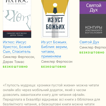
Ихтюс: Иисус
Из уст Божьих.
Святой Дух
Христос, Божий
Библия: верим,
Синклер Фергю
Сын, Спаситель
читаем,
БЕЗКОШТОВНО
применяем
Синклер Фергюсон,
Синклер Фергюсон
Дерек Томас
БЕЗКОШТОВНО
БЕЗКОШТОВНО
«Глупость мудреца: хроники пустой жизни» можна читати
онлайн або через мобільний додаток, який з часом
дозволить завантажити книгу для читання офлайн.
Передплата в Еквалібрі відкриває всі книги з бібліотеки для
безлімітного читання, а безкоштовні книги можна читати