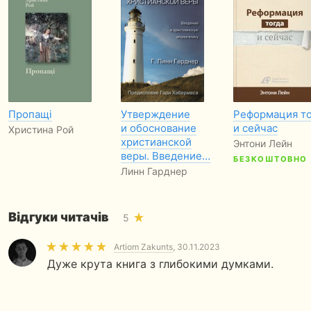
Пропащі
Утверждение
Реформация то
и обоснование
и сейчас
Христина Рой
христианской
Энтони Лейн
веры. Введение…
БЕЗКОШТОВНО
Линн Гарднер
Відгуки читачів
5
Artiom Zakunts
, 30.11.2023
Дуже крута книга з глибокими думками.