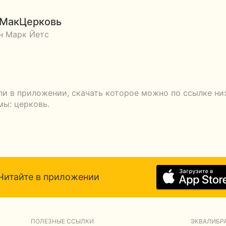
 МакЦерковь
н Марк Йетс
ли в приложении, скачать которое можно по ссылке ни
мы: церковь.
Читайте в приложении
ПОЛЕЗНЫЕ ССЫЛКИ
ЭКВАЛИБРА