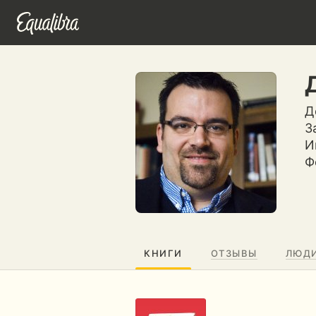
Д
З
И
Ф
КНИГИ
ОТЗЫВЫ
ЛЮД