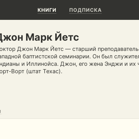
КНИГИ
ПОДПИСКА
Джон Марк Йетс
октор Джон Марк Йетс — старший преподаватель
ападной баптистской семинарии. Он был служите
ндианы и Иллинойса. Джон, его жена Энджи и их ч
орт-Ворт (штат Техас).
И