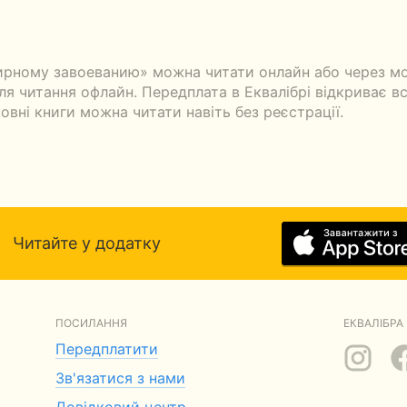
ирному завоеванию» можна читати онлайн або через мо
я читання офлайн. Передплата в Еквалібрі відкриває всі
овні книги можна читати навіть без реєстрації.
Читайте у додатку
ПОСИЛАННЯ
ЕКВАЛІБРА 
Передплатити
Зв'язатися з нами
Довідковий центр