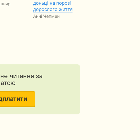
доньці на порозі
Бо
ушнир
Гавриил Мазаев
дорослого життя
Па
Анні Чепмен
Б
тне читання за
латою
дплатити