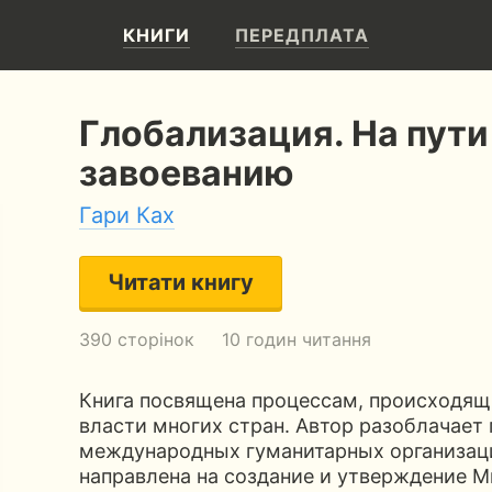
КНИГИ
ПЕРЕДПЛАТА
Глобализация. На пут
завоеванию
Гари Ках
Читати книгу
390 сторінок
10 годин читання
Книга посвящена процессам, происходя
власти многих стран. Автор разоблачает
международных гуманитарных организаци
направлена на создание и утверждение 