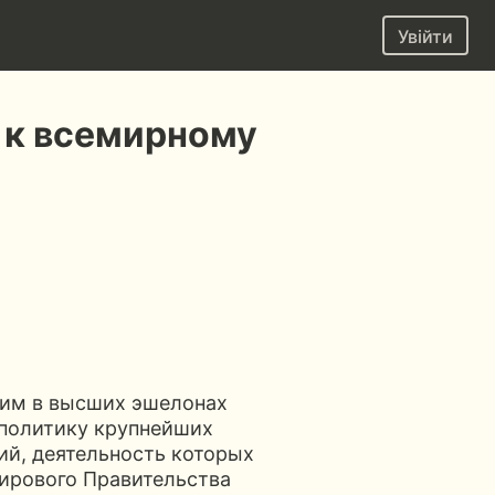
Увійти
и к всемирному
щим в высших эшелонах
 политику крупнейших
й, деятельность которых
Мирового Правительства