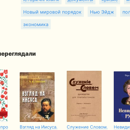
Новый мировой порядок
Нью Эйдж
по
экономика
 переглядали
 про
Взгляд на Иисуса.
Служение Словом.
Невиди