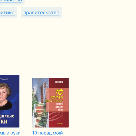
литика
правительство
мые руки
10 порад моїй
Воспоминания
Що