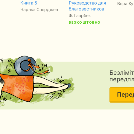
Книга 5
Руководство для
Вера К
благовестников
а
Чарльз Сперджен
Ф. Гаарбек
БЕЗКОШТОВНО
Безлімі
передп
Пере