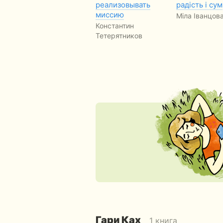
реализовывать
радість і сум
миссию
Мiла Iванцов
Константин
Тетерятников
Гари Ках
1 книга