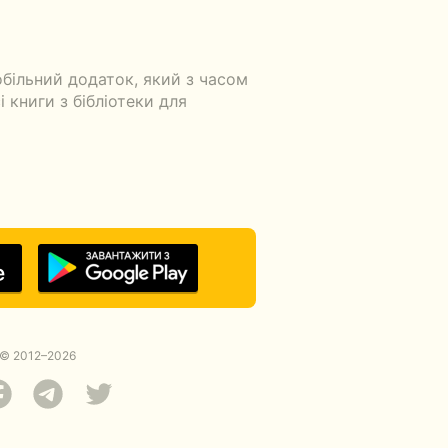
більний додаток, який з часом
 книги з бібліотеки для
© 2012–2026