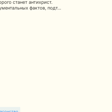
орого станет антихрист.
ументальных фактов, подт…
асонство