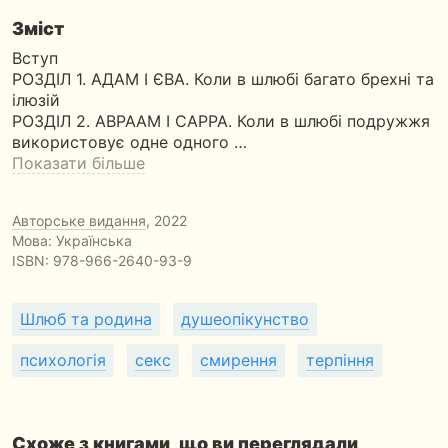
Зміст
Вступ
РОЗДІЛ 1. АДАМ І ЄВА. Коли в шлюбі багато брехні та
ілюзій
РОЗДІЛ 2. АВРААМ І САРРА. Коли в шлюбі подружжя
використовує одне одного …
Показати більше
Авторське видання
, 2022
Мова: Українська
ISBN:
978-966-2640-93-9
Шлюб та родина
душеопікунство
психологія
секс
смирення
терпіння
Схоже з книгами, що ви переглядали