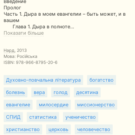
Введение
Пролог
Часть 1. Дыра в моем евангелии – быть может, и в
вашем
Глава 1. Дыра в полноте…
Показати більше
Нард
, 2013
Мова: Російська
ISBN:
978-966-8795-20-6
Духовно-повчальна література
богатство
болезнь
вера
голод
десятина
евангелие
милосердие
миссионерство
СПИД
статистика
ученичество
христианство
церковь
человечество