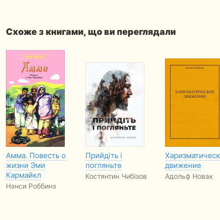
Схоже з книгами, що ви переглядали
Амма. Повесть о
Прийдіть і
Харизматичес
жизни Эми
погляньте
движение
Кармайкл
Костянтин Чибізов
Адольф Новак
Нэнси Роббинз