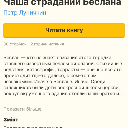
Чаша страданий Беслана
Петр Луничкин
Читати книгу
80 сторінок
2 години читання
Беслан — кто не знает названия этого городка,
ставшего известным печальной славой. Стихийные
бедствия, катастрофы, терракты — обычно все это
происходит где-то далеко, с кем-то нам
незнакомым. Иначе в Беслане. Иначе. Среди
заложников были дети воскресной школы церкви,
вокруг окруженного здания стояли наши братья и…
Показати більше
Зміст