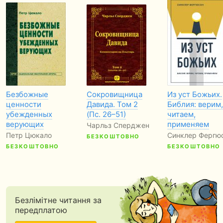
Безбожные
Сокровищница
Из уст Божьих.
ценности
Давида. Том 2
Библия: верим,
убежденных
(Пс. 26–51)
читаем,
верующих
применяем
Чарльз Сперджен
Петр Цюкало
Синклер Фергю
БЕЗКОШТОВНО
БЕЗКОШТОВНО
БЕЗКОШТОВНО
Безлімітне читання за
передплатою