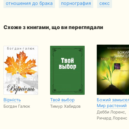
отношения до брака
порнография
секс
Схоже з книгами, що ви переглядали
Вірність
Твой выбор
Божий замысел
Мир растений
Богдан Галюк
Тимур Хабидов
Дебби Лоренс,
Ричард Лоренс