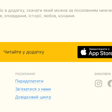
бо в додатку, скачати який можна за посиланням нижче.
, оповідання, історії, любов, кохання.
Читайте у додатку
ПОСИЛАННЯ
ЕКВАЛІБРА 
Передплатити
Зв'язатися з нами
Довідковий центр