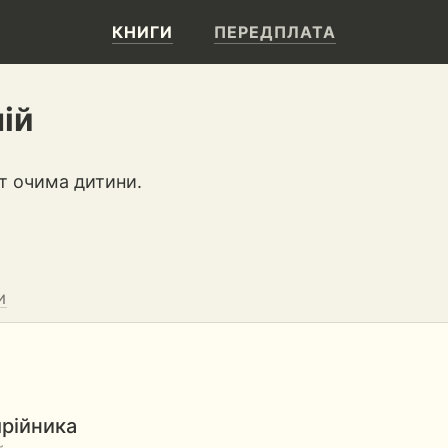
КНИГИ
ПЕРЕДПЛАТА
ій
т очима дитини.
И
мрійника