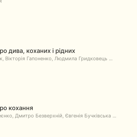
й
про дива, коханих і рідних
, Вікторія Гапоненко, Людмила Гридковець ...
 про кохання
єнко, Дмитро Безверхній, Євгенія Бучківська ...