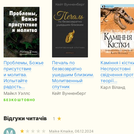
Проблемы, Божье
Печаль по
Каміння і кістк
присутствие
безвозвратно
Неспростовні
и молитва.
ушедшим близким.
свідчення прот
Испытайте
Молитвенный
теорії…
радость…
спутник
Карл Віланд
Майкл Уэллс
Кейт Вунненберг
БЕЗКОШТОВНО
Відгуки читачів
1
Maike Kmaike
, 06.12.2024