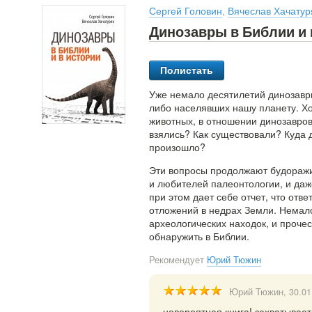
Сергей Головин
,
Вячеслав Хачатур
Динозавры в Библии и 
Полистать
Уже немало десятилетий динозавр
либо населявших нашу планету. Хо
животных, в отношении динозавро
взялись? Как существовали? Куда д
произошло?
Эти вопросы продолжают будоражи
и любителей палеонтологии, и даж
при этом дает себе отчет, что отв
отложений в недрах Земли. Немало
археологических находок, и прочес
обнаружить в Библии.
Рекомендует
Юрий Тюжин
Юрий Тюжин
, 30.0
невероятная книга! захватывает