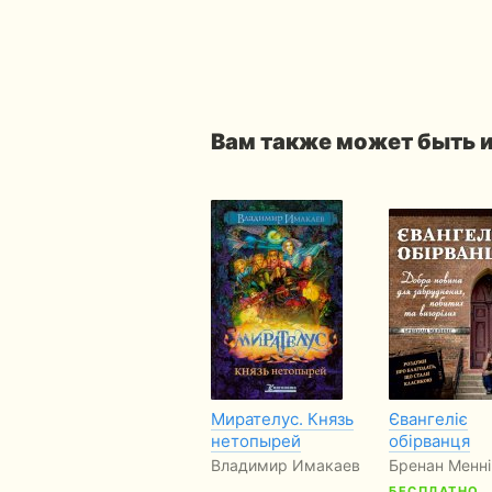
Вам также может быть 
Мирателус. Князь
Євангеліє
нетопырей
обірванця
Владимир Имакаев
Бренан Менні
БЕСПЛАТНО