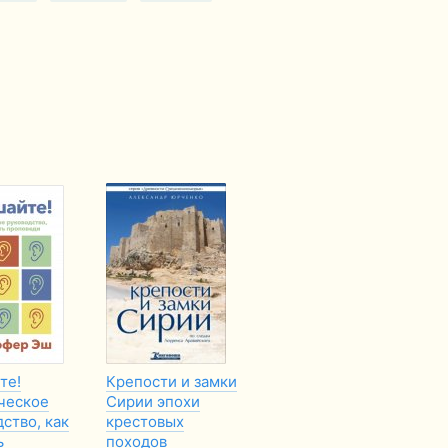
те!
Крепости и замки
Приобретая мир
Пр
ческое
Сирии эпохи
для Христа
хр
ство, как
крестовых
П
Лорен Каннингем,
ь
походов
ве
Дженис Роджерс