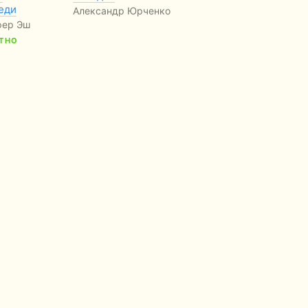
еди
Александр Юрченко
Кл
фер Эш
Ль
ТНО