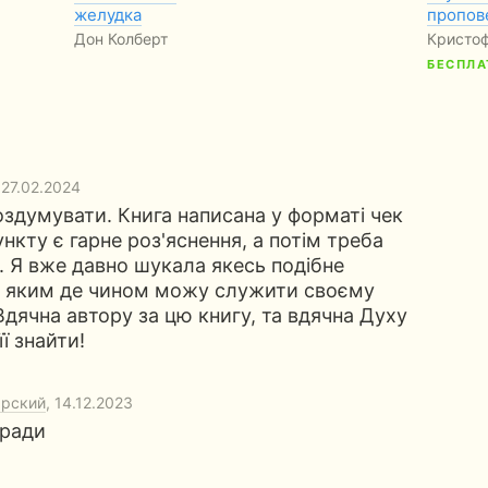
желудка
пропов
Дон Колберт
Кристо
БЕСПЛА
 27.02.2024
оздумувати. Книга написана у форматі чек
нкту є гарне роз'яснення, а потім треба
и. Я вже давно шукала якесь подібне
ла яким де чином можу служити своєму
Вдячна автору за цю книгу, та вдячна Духу
ї знайти!
арский
, 14.12.2023
оради