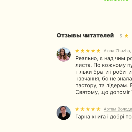
Отзывы читателей
5
Alona Zhuzha
,
Реально, є над чим р
листа. По кожному пу
тільки брати і робит
навчання, бо не зна
пастору, та лідерам. 
Святому, що допоміг ї
Артем Волод
Гарна книга і добрі п