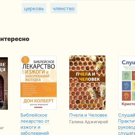
церковь
членство
интересно
Библейское
Пчела и Человек
Слушай
лекарство от
Практи
Галина Аджигирей
изжоги и
руковод
нг
заболеваний
слушат