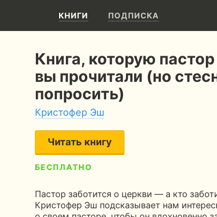
КНИГИ
ПОДПИСКА
Книга, которую пастор
вы прочитали (но стес
попросить)
Кристофер Эш
Читать книгу
БЕСПЛАТНО
5
108 страниц
2 часа чтения
Пастор заботится о церкви — а кто забот
Кристофер Эш подсказывает нам интерес
о своем пасторе, чтобы он вдохновенно з