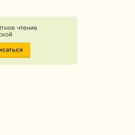
тное чтение
ской
исаться