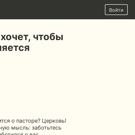
Войти
 хочет, чтобы
няется
ится о пасторе? Церковь!
ную мысль: заботьтесь
аботился о вас.