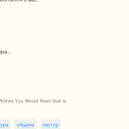
ера…
Wishes You Would Read (but is
тура
община
пастор