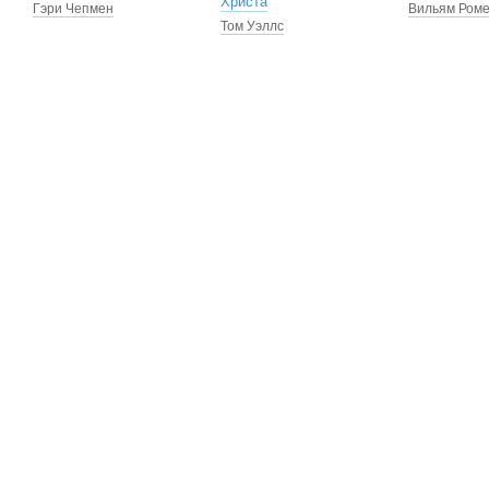
Христа
Гэри Чепмен
Вильям Ром
Том Уэллс