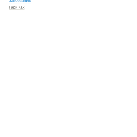
завоеванию
Гари Ках