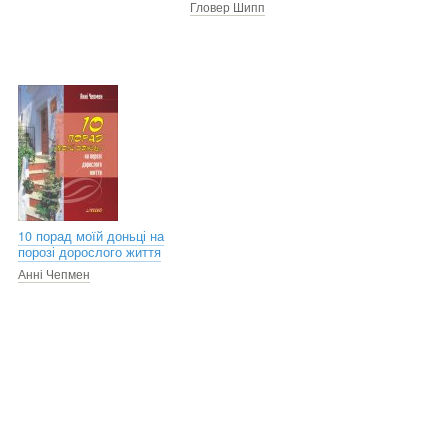
Гловер Шипп
10 порад моїй доньці на
порозі дорослого життя
Анні Чепмен