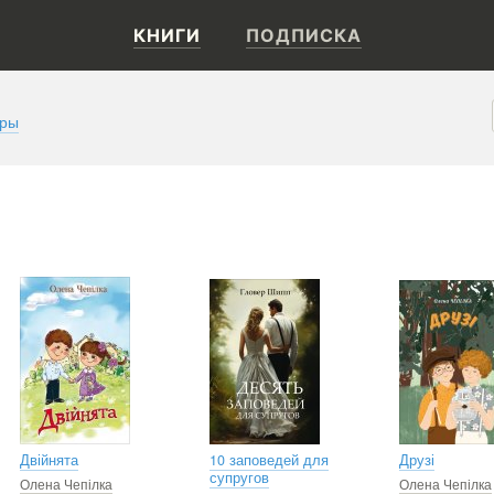
КНИГИ
ПОДПИСКА
оры
Двійнята
10 заповедей для
Друзі
супругов
Олена Чепілка
Олена Чепілка