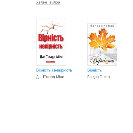
Хелен Тейлор
Вірність і невірність
Вірність
Даґ Г’юард-Мілс
Богдан Галюк