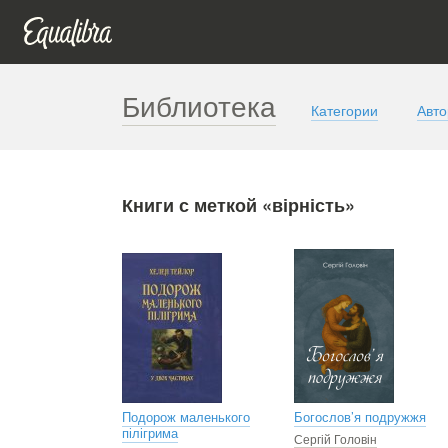
Библиотека
Категории
Авт
Книги с меткой «вірність»
Подорож маленького
Богослов’я подружжя
пілігрима
Сергій Головін