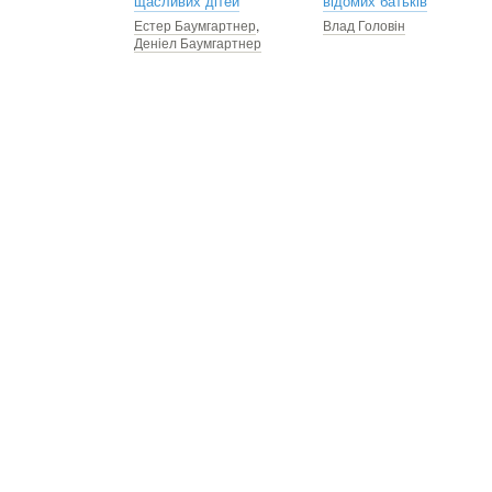
щасливих дітей
відомих батьків
Естер Баумгартнер
,
Влад Головін
Деніел Баумгартнер