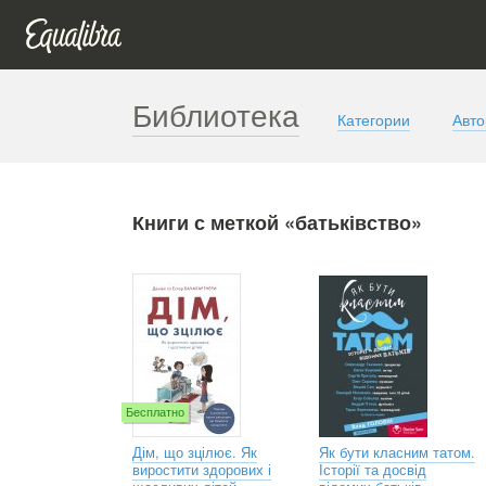
Библиотека
Категории
Авт
Книги с меткой «батьківство»
Бесплатно
Дім, що зцілює. Як
Як бути класним татом.
виростити здорових і
Історії та досвід