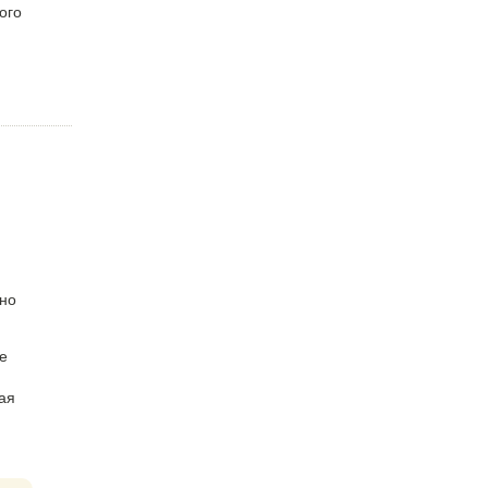
ого
но
е
ая