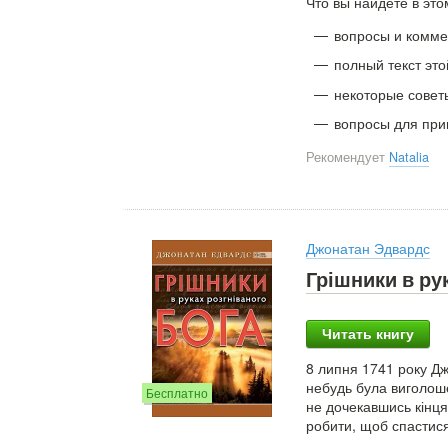
Что вы найдете в это
вопросы и комме
полный текст это
некоторые совет
вопросы для при
Рекомендует
Natalia
Джонатан Эдвардс
Грішники в ру
Читать книгу
8 липня 1741 року Д
небудь була виголоше
Бесплатно
не дочекавшись кінця
робити, щоб спастися