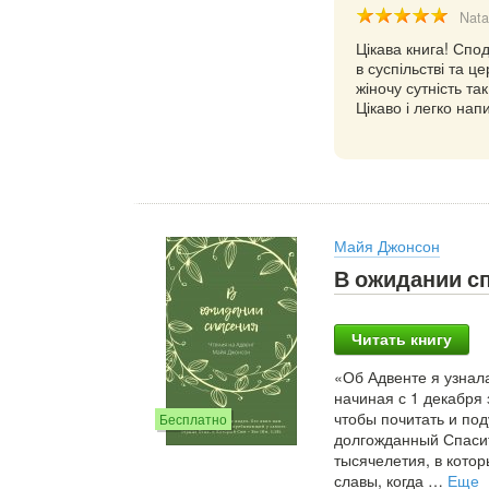
Nata
Цікава книга! Спод
в суспільстві та 
жіночу сутність та
Цікаво і легко на
Майя Джонсон
В ожидании сп
Читать книгу
«Об Адвенте я узнал
начиная с 1 декабря 
чтобы почитать и по
Бесплатно
долгожданный Спасит
тысячелетия, в котор
славы, когда
…
Еще