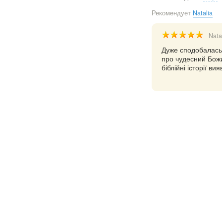
Рекомендует
Natalia
Nata
Дуже сподобалась
про чудесний Божи
біблійні історії в