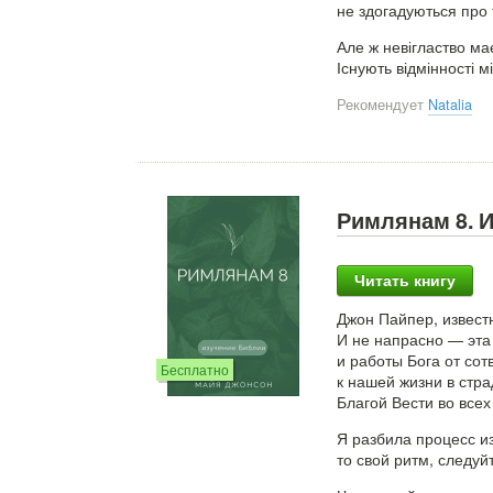
не здогадуються про 
Але ж невігластво ма
Існують відмінності м
Рекомендует
Natalia
Римлянам 8. 
Читать книгу
Джон Пайпер, извест
И не напрасно — эта
и работы Бога от сот
Бесплатно
к нашей жизни в стра
Благой Вести во всех
Я разбила процесс из
то свой ритм, следуй