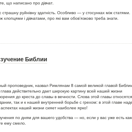
те, що написано про дівчат.
є страшну руйнівну здатність. Особливо — у стосунках між статями.
іж хлопцями і дівчатами, про які вам обовʼязково треба знати.
Изучение Библии
ный проповедник, назвал Римлянам 8 самой великой главой Библии
 глава действительно дает широкую картину всей нашей жизни
ворения до креста до славы в вечности. Слова этой главы относятся
дании, так и к нашей внутренней борьбе с грехом: в этой главе на
 аспектах нашей жизни сияет наиболее ярко!
учения по дням для вашего удобства — но, если у вас уже есть как
те ему смело.