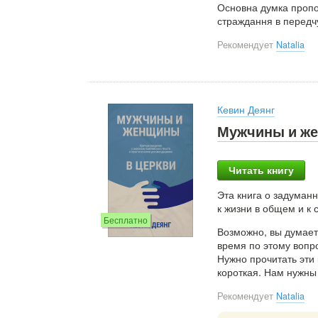
Основна думка пропов
страждання в передчутт
Рекомендует
Natalia
Кевин Деянг
Мужчины и же
Читать книгу
Эта книга о задума
к жизни в общем и к 
Бесплатно
Возможно, вы думает
время по этому вопр
Нужно прочитать эти
короткая. Нам нужны
Рекомендует
Natalia