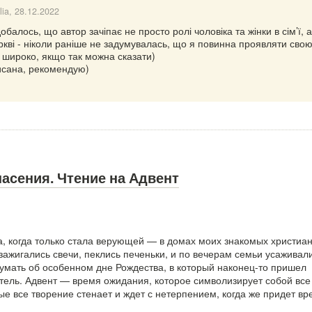
lia
, 28.12.2022
обалось, що автор зачіпає не просто ролі чоловіка та жінки в сім’ї, а
церкві - ніколи раніше не задумувалась, що я повинна проявляти сво
к широко, якщо так можна сказати)
писана, рекомендую)
асения. Чтение на Адвент
а, когда только стала верующей — в домах моих знакомых христиа
зажигались свечи, пеклись печеньки, и по вечерам семьи усаживали
думать об особенном дне Рождества, в который наконец-то пришел
ель. Адвент — время ожидания, которое символизирует собой все
ые все творение стенает и ждет с нетерпением, когда же придет вр