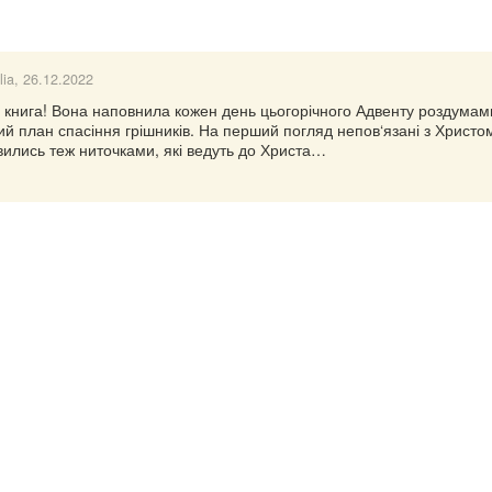
lia
, 26.12.2022
 книга! Вона наповнила кожен день цьогорічного Адвенту роздумам
й план спасіння грішників. На перший погляд непов‘язані з Христо
иявились теж ниточками, які ведуть до Христа…