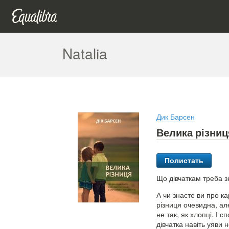
Natalia
Дик Барсен
Велика різниц
Полистать
Що дівчаткам треба з
А чи знаєте ви про ка
різниця очевидна, ал
не так, як хлопці. І 
дівчатка навіть уяви 