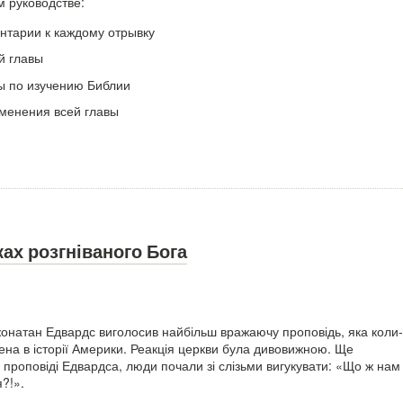
м руководстве:
нтарии к каждому отрывку
й главы
ы по изучению Библии
менения всей главы
ках розгніваного Бога
жонатан Едвардс виголосив найбільш вражаючу проповідь, яка коли-
на в історії Америки. Реакція церкви була дивовижною. Ще
 проповіді Едвардса, люди почали зі слізьми вигукувати: «Що ж нам
?!».