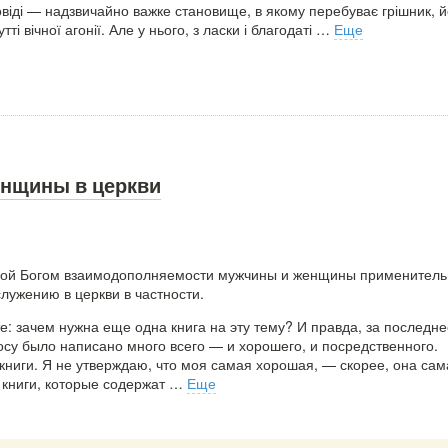
іді — надзвичайно важке становище, в якому перебуває грішник, й
і вічної агонії. Але у нього, з ласки і благодаті
…
Еще
нщины в церкви
нной Богом взаимодополняемости мужчины и женщины применитель
служению в церкви в частности.
е: зачем нужна еще одна книга на эту тему? И правда, за последне
осу было написано много всего — и хорошего, и посредственного.
 книги. Я не утверждаю, что моя самая хорошая, — скорее, она сам
 книги, которые содержат
…
Еще