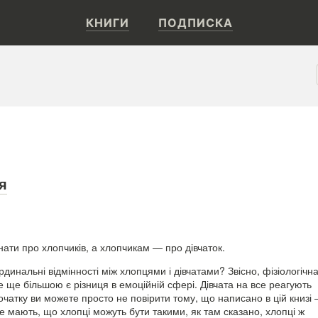
КНИГИ
ПОДПИСКА
я
нати про хлопчиків, а хлопчикам — про дівчаток.
рдинальні відмінності між хлопцями і дівчатами? Звісно, фізіологічн
е ще більшою є різниця в емоційній сфері. Дівчата на все реагують
спочатку ви можете просто не повірити тому, що написано в цій книзі
не мають, що хлопці можуть бути такими, як там сказано, хлопці ж