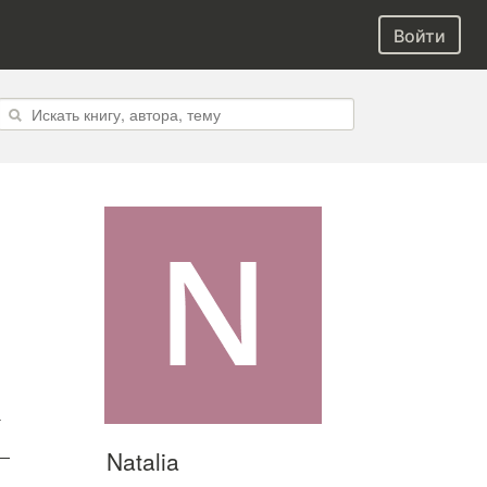
Войти
а
Natalia
 —