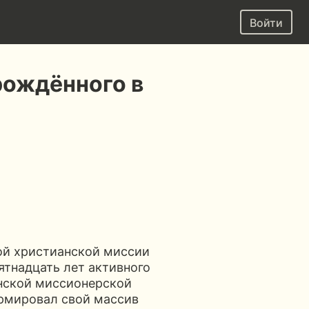
Войти
ождённого в
я
й христианской миссии
ятнадцать лет активного
ской миссионерской
рмировал свой массив