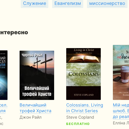
Служение
Евангелизм
миссионерство
интересно
сел.
Величайший
Colossians. Living
Мій не
мля
трофей Христа
in Christ Series
шлюб. В
до реал
с,
Джон Райл
Steve Copland
Елліна 
нс
БЕСПЛАТНО