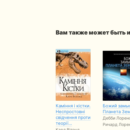
Вам также может быть 
Каміння і кістки.
Божий замы
Неспростовні
Планета Зе
свідчення проти
Дебби Лорен
теорії…
Ричард Лоре
Карл Віланд