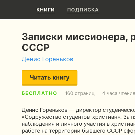
КНИГИ
ПОДПИСКА
Записки миссионера, р
СССР
Денис Гореньков
Читать книгу
БЕСПЛАТНО
160 страниц
4 часа чтени
Денис Гореньков — директор студенческо
«Содружество студентов-христиан». За п
наблюдения и личного участия в христиан
работе на территории бывшего СССР сфо