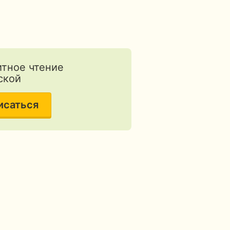
тное чтение
ской
исаться