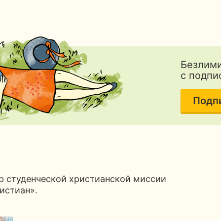
Безлими
с подпи
Подп
р студенческой христианской миссии
истиан».