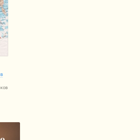
 в
ьков